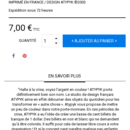
IMPRIMÉ EN FRANCE / DESIGN ATYPYK ©2003
Expédition sous 72 heures
7,00 €
TTC
QUANTITÉ
+ AJOUTER AU PANIER +
EN SAVOIR PLUS
"Halte à la crise, voyez l’argent en couleur ! ATYPYK porte
définitivement bien son nom. Le studio de design français
ATYPYK aime en effet détourner des objets du quotidien pour les
transformer en « autre chose ». Atypyk vous propose de mettre
un peu de couleur dans votre porte-monnaie. En ces périodes de
crise, ATYPYK a eu l’idée de créer une liasse de cent billets de
banque de 1 dollar. Des billets en noir et blanc qui ne demandent
qu’à être coloriés. Il suffit pour cela de laisser libre cours à votre
imagination ! Et si le concept peut paraître quelque peu enfantin,