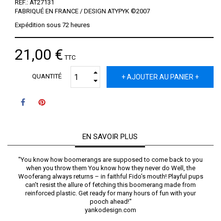
REF.: AT27131
FABRIQUÉ EN FRANCE / DESIGN ATYPYK ©2007
Expédition sous 72 heures
21,00 €
TTC
QUANTITÉ
+ AJOUTER AU PANIER +
EN SAVOIR PLUS
"You know how boomerangs are supposed to come back to you
when you throw them You know how they never do Well, the
Wooferang always returns – in faithful Fido’s mouth! Playful pups
can’t resist the allure of fetching this boomerang made from
reinforced plastic. Get ready for many hours of fun with your
pooch ahead!"
yankodesign.com