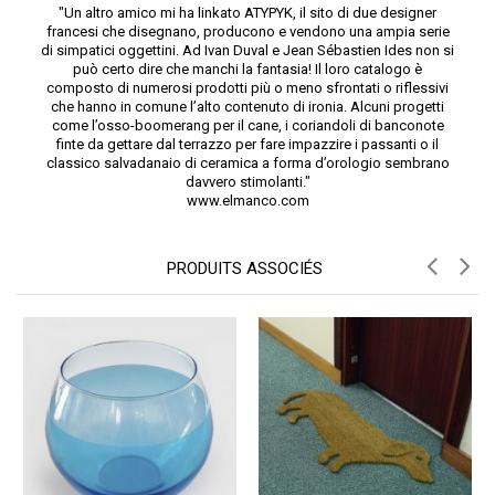
"Un altro amico mi ha linkato ATYPYK, il sito di due designer
francesi che disegnano, producono e vendono una ampia serie
di simpatici oggettini. Ad Ivan Duval e Jean Sébastien Ides non si
può certo dire che manchi la fantasia! Il loro catalogo è
composto di numerosi prodotti più o meno sfrontati o riflessivi
che hanno in comune l’alto contenuto di ironia. Alcuni progetti
come l’osso-boomerang per il cane, i coriandoli di banconote
finte da gettare dal terrazzo per fare impazzire i passanti o il
classico salvadanaio di ceramica a forma d’orologio sembrano
davvero stimolanti."
www.elmanco.com
PRODUITS ASSOCIÉS