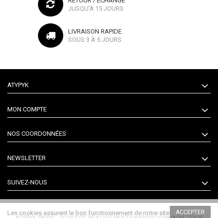
RETOUR / ÉCHANGE
JUSQU'À 15 JOURS
LIVRAISON RAPIDE
SOUS 3 À 5 JOURS
ATYPYK
MON COMPTE
NOS COORDONNÉES
NEWSLETTER
SUIVEZ-NOUS
ACCEPTER
Les cookies assurent le bon fonctionnement de notre site
ATYPYK PARIS - 2018 SITE RÉALISÉ PAR
THANKYOUSPINACH
. TOUS