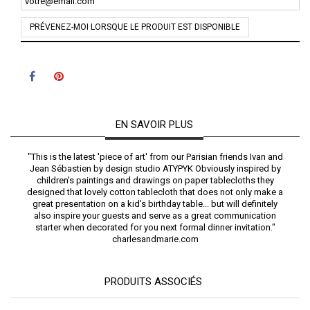
PRÉVENEZ-MOI LORSQUE LE PRODUIT EST DISPONIBLE
EN SAVOIR PLUS
"This is the latest 'piece of art' from our Parisian friends Ivan and
Jean Sébastien by design studio ATYPYK Obviously inspired by
children's paintings and drawings on paper tablecloths they
designed that lovely cotton tablecloth that does not only make a
great presentation on a kid's birthday table... but will definitely
also inspire your guests and serve as a great communication
starter when decorated for you next formal dinner invitation."
charlesandmarie.com
PRODUITS ASSOCIÉS